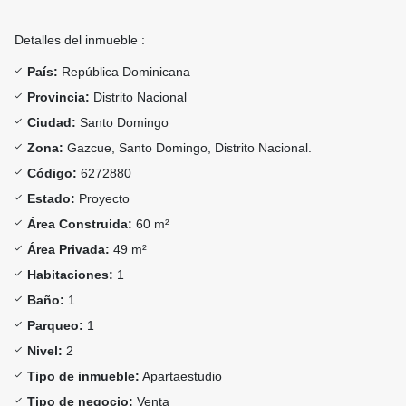
Detalles del inmueble :
País:
República Dominicana
Provincia:
Distrito Nacional
Ciudad:
Santo Domingo
Zona:
Gazcue, Santo Domingo, Distrito Nacional.
Código:
6272880
Estado:
Proyecto
Área Construida:
60 m²
Área Privada:
49 m²
Habitaciones:
1
Baño:
1
Parqueo:
1
Nivel:
2
Tipo de inmueble:
Apartaestudio
Tipo de negocio:
Venta