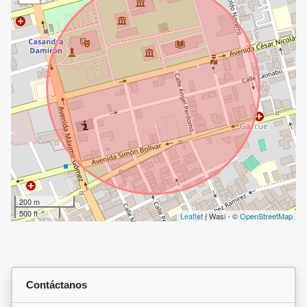
200 m
500 ft
Leaflet
| Wasi - ©
OpenStreetMap
Contáctanos