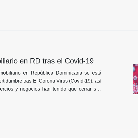
liario en RD tras el Covid-19
obiliario en República Dominicana se está
tidumbre tras El Corona Virus (Covid-19), así
cios y negocios han tenido que cerrar sus
 Sector Inmobiliario se ha visto afectado por
ndo preocupación tanto a Inquilinos como
radores, Vendedores....