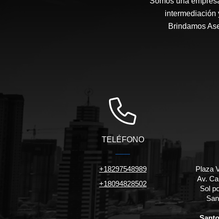
Somos una empresa 
intermediación 
Brindamos Ases
TELÉFONO
+18297548989
Plaza V
Av. Ca
+18094828502
Sol po
San
Santo