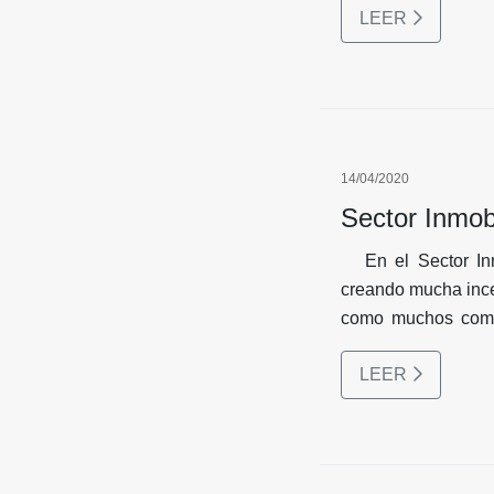
LEER
14/04/2020
Sector Inmobi
En el Sector Inm
creando mucha incer
como muchos comer
puertas, también el
LEER
completo, genera
Arrendadores, Comp