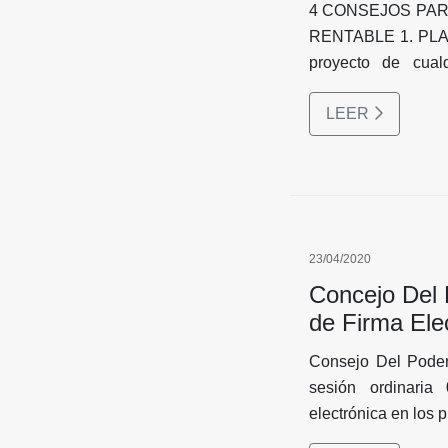
4 CONSEJOS PAR
RENTABLE 1. PLAN
proyecto de cual
necesario mantener 
LEER
este punto se inclu
que le dará a la v
tipo de vivienda. T
lo que más le convi
23/04/2020
Concejo Del P
de Firma Ele
Consejo Del Poder
sesión ordinaria
electrónica en los p