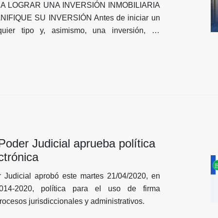
A LOGRAR UNA INVERSIÓN INMOBILIARIA
IFIQUE SU INVERSIÓN Antes de iniciar un
quier tipo y, asimismo, una inversión, es
presente cuál es el propósito de la misma. En
ye la cantidad de dinero a invertir, la utilidad
ivienda que piensa adquirir, como también el
odos estos puntos le ayudarán a definir qué es
ene.
oder Judicial aprueba política
ctrónica
 Judicial aprobó este martes 21/04/2020, en
 014-2020, política para el uso de firma
rocesos jurisdiccionales y administrativos.