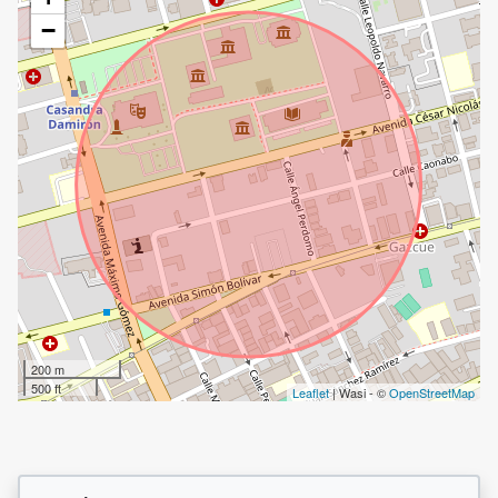
−
200 m
500 ft
Leaflet
| Wasi - ©
OpenStreetMap