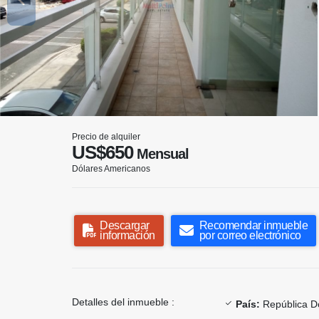
Precio de alquiler
US$650
Mensual
Dólares Americanos
Descargar
Recomendar inmueble
información
por correo electrónico
Detalles del inmueble :
País:
República D