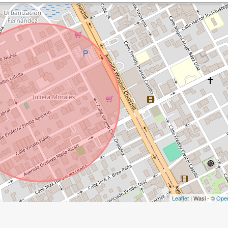
Leaflet
| Wasi - ©
Ope