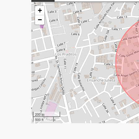
+
−
200 m
500 ft