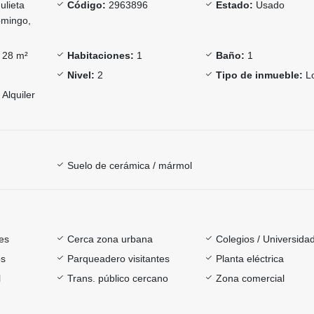
lieta
Código:
2963896
Estado:
Usado
omingo,
28 m²
Habitaciones:
1
Baño:
1
Nivel:
2
Tipo de inmueble:
Lo
Alquiler
Suelo de cerámica / mármol
es
Cerca zona urbana
Colegios / Universida
os
Parqueadero visitantes
Planta eléctrica
l
Trans. público cercano
Zona comercial