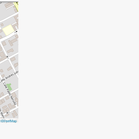
nStreetMap