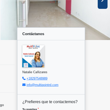
Contáctanos
Natalie Cañizares
+18297548989
info@multipointrd.com
¿Prefieres que te contactemos?
ngo
*
Tu nombre