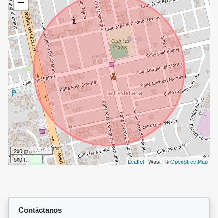
−
200 m
500 ft
Leaflet
| Wasi - ©
OpenStreetMap
Contáctanos