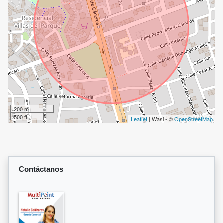
200 m
500 ft
Leaflet
| Wasi - ©
OpenStreetMap
Contáctanos