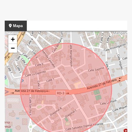
Mapa
+
−