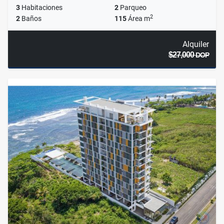
3
Habitaciones
2
Parqueo
2
2
Baños
115
Área m
Alquiler
$27,000
DOP